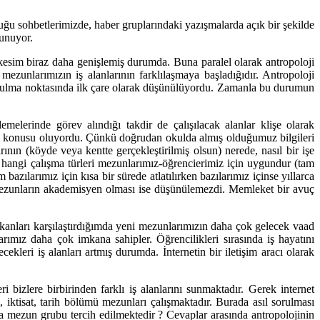
uğu sohbetlerimizde, haber gruplarındaki yazışmalarda açık bir şekilde
lunuyor.
kesim biraz daha genişlemiş durumda. Buna paralel olarak antropoloji
ezunlarımızın iş alanlarının farklılaşmaya başladığıdır. Antropoloji
iş bulma noktasında ilk çare olarak düşünülüyordu. Zamanla bu durumun
elerinde görev alındığı takdir de çalışılacak alanlar klişe olarak
öz konusu oluyordu. Çünkü doğrudan okulda almış olduğumuz bilgileri
ının (köyde veya kentte gerçekleştirilmiş olsun) nerede, nasıl bir işe
 hangi çalışma türleri mezunlarımız-öğrencierimiz için uygundur (tam
ılarımız için kısa bir sürede atlatılırken bazılarımız içinse yıllarca
ezunların akademisyen olması ise düşünülemezdi. Memleket bir avuç
mkanları karşılaştırdığımda yeni mezunlarımızın daha çok gelecek vaad
ımız daha çok imkana sahipler. Öğrencilikleri sırasında iş hayatını
cekleri iş alanları artmış durumda. İnternetin bir iletişim aracı olarak
bizlere birbirinden farklı iş alanlarını sunmaktadır. Gerek internet
, iktisat, tarih bölümü mezunları çalışmaktadır. Burada asıl sorulması
ka mezun grubu tercih edilmektedir ? Cevaplar arasında antropolojinin