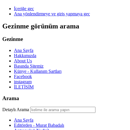
İçeriğe geç
Ana yönlendirmeye ve giriş yapmaya geç
Gezinme görünüm arama
Gezinme
Ana Sayfa
Hakkımızda
About Us
Basında Sitemiz
Künye - Kullanım Şartları
Facebook
instagram
İLETİŞİM
Arama
Detaylı Arama
Ana Sayfa
Editörden - Murat Babadalı