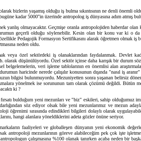
olarak bizlerin yaşamış olduğu iş bulma sıkıntısının ne denli önemli old
 bugüne kadar 5000''in üzerinde antropolog iş dünyasına adım atmış bu
mek yanlış olmayacaktır. Geçmişe oranla antropolojiden haberdar olan 
rumun geçerli olduğu söylenebilir. Kesin olan bir konu var ki o da m
çin özellikle Pedagojik Formasyon Sertifikasını alarak öğretmen olmak 
rtmasına neden oldu.
k veya özel sektördeki iş olanaklarından faydalanmak. Devlet kadem
b. olarak düşünülüyordu. Özel sektör içinse daha karışık bir durum s
l belgelemelerin, veri işleme tablolarının en önemlisi alan araştırmalar
durumun haricinde nerede çalışılır konusunun dışında "nasıl iş aranır"
uzun bilgisi bulunmuyordu. Mezuniyetten sonra yaşanan belirsiz dönem baz
şmalara yönelmek ise sorununun tam olarak çözümü değildi. Bütün m
caktı ki ?
a fırsatı bulduğum yeni mezunları ve "biz" eskileri, sahip olduğumuz i
 darlığından söz ediyor olsak bile yeni mezunlarımız ve mezun adaylar
oji öğrenimi sırasında edindikleri bilgileri dolaylı olarak uygulayabile
larını, hangi alanlara yöneldiklerini adeta gözler önüne seriyor.
kaların faaliyeleri ve globalleşen dünyanın yeni ekonomik değerleri 
rsak antropoloji mezunlarının göreve alabileceğim pek çok işte işletme
 bir antropologun çalışmasına %100 olanak tanırken acaba neden bir baş