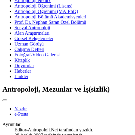
Antropoloji Nedir?
Antropoloji Öğrenimi (Lisans)
Antropoloji Öğrenimi (MA-PhD)
Antropoloji Bölümü Akademisyenleri
Prof. Dr. Nephan Saran Özel Bölümü
Sosyal Antropoloji
Alan Araştırmaları
Görsel Belgelemeler
Uzman Görüşü
Çalışma Defteri
Fotoğraf-Video Galerisi
Kitaplık
Duyurular
Haberler
Linkler
Antropoloji, Mezunlar ve İş(sizlik)
Yazdır
e-Posta
Ayrıntılar
Editor-Antropoloji.Net
tarafından yazıldı.