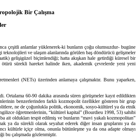
opolojik Bir Çalışma
ler
unca çeşitli anlamlar yüklenerek-ki bunların çoğu olumsuzdur- bugüne
i teknolojileri ve ulaşım alanlarında görülen baş döndürücü gelişmeler
atik) gelişigüzel biçimlendiği; hatta akışkan hale getirdiği küresel bir
 ötürü sürekli hareket halinde iken, akademik çevrelerde yeni yeni
öğretmenleri (NETs) üzerinden anlamaya çalışmaktır. Bunu yaparken,
ildi. Ortalama 60-90 dakika arasında süren görüşmeler kayıt edildikten
lerinin benzerlerinden farklı kozmopolit özellikler gösteren bir grup
litlere, ne de çoğunlukla politik, ekonomik, sosyo-kültürel ya da etnik
ngilizce öğretmenlerinin, “kültürel kapital” (Bourdieu 1998, 53) sahibi
a ait oldukları tespit edilmiş ve bunların “mavi yakalı kozmopolitan”
mak ya da sürekli olarak seyahat ederek diğer insan gruplarını ya da
ancı kültürle içiçe olma, onunla bütünleşme ya da ona adapte olmayı
iği bu çalışmada gözlenmiştir.