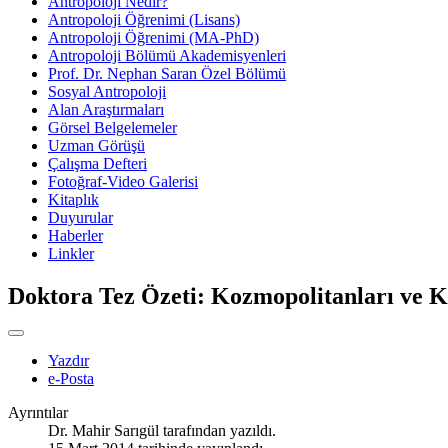
Antropoloji Nedir?
Antropoloji Öğrenimi (Lisans)
Antropoloji Öğrenimi (MA-PhD)
Antropoloji Bölümü Akademisyenleri
Prof. Dr. Nephan Saran Özel Bölümü
Sosyal Antropoloji
Alan Araştırmaları
Görsel Belgelemeler
Uzman Görüşü
Çalışma Defteri
Fotoğraf-Video Galerisi
Kitaplık
Duyurular
Haberler
Linkler
Doktora Tez Özeti: Kozmopolitanları ve K
Yazdır
e-Posta
Ayrıntılar
Dr. Mahir Sarıgül
tarafından yazıldı.