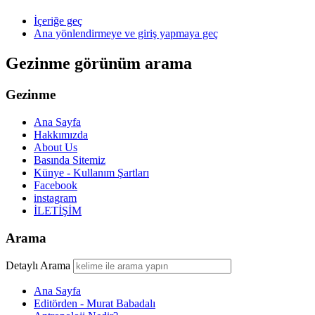
İçeriğe geç
Ana yönlendirmeye ve giriş yapmaya geç
Gezinme görünüm arama
Gezinme
Ana Sayfa
Hakkımızda
About Us
Basında Sitemiz
Künye - Kullanım Şartları
Facebook
instagram
İLETİŞİM
Arama
Detaylı Arama
Ana Sayfa
Editörden - Murat Babadalı