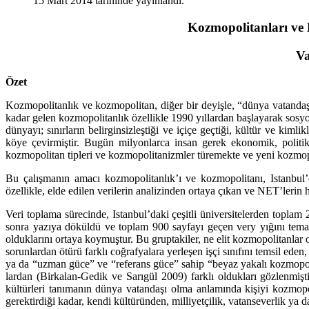
15 Mart 2014 tarihinde yayınlandı.
Kozmopolitanları ve
Va
Özet
Kozmopolitanlık ve kozmopolitan, diğer bir deyişle, “dünya vatandaş
kadar gelen kozmopolitanlık özellikle 1990 yıllardan başlayarak sosyo
dünyayı; sınırların belirginsizleştiği ve içiçe geçtiği, kültür ve kiml
köye çevirmiştir. Bugün milyonlarca insan gerek ekonomik, politik
kozmopolitan tipleri ve kozmopolitanizmler türemekte ve yeni kozmopo
Bu çalışmanın amacı kozmopolitanlık’ı ve kozmopolitanı, Istanbul’
özellikle, elde edilen verilerin analizinden ortaya çıkan ve NET’lerin
Veri toplama sürecinde, Istanbul’daki çeşitli üniversitelerden toplam
sonra yazıya döküldü ve toplam 900 sayfayı geçen very yığını temalar
olduklarını ortaya koymuştur. Bu gruptakiler, ne elit kozmopolitanlar 
sorunlardan ötürü farklı coğrafyalara yerleşen işçi sınıfını temsil ed
ya da “uzman güce” ve “referans güce” sahip “beyaz yakalı kozmopolit
lardan (Birkalan-Gedik ve Sarıgül 2009) farklı oldukları gözlenmişt
kültürleri tanımanın dünya vatandaşı olma anlamında kişiyi kozmopo
gerektirdiği kadar, kendi kültüründen, milliyetçilik, vatanseverlik ya