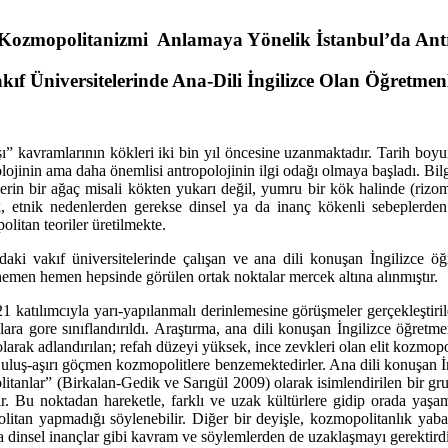
 Kozmopolitanizmi Anlamaya Yönelik İstanbul’da Antr
kıf Üniversitelerinde Ana-Dili İngilizce Olan Öğretmen
ı” kavramlarının kökleri iki bin yıl öncesine uzanmaktadır. Tarih boy
lojinin ama daha önemlisi antropolojinin ilgi odağı olmaya başladı. Bilg
iklerin bir ağaç misali kökten yukarı değil, yumru bir kök halinde (rizom
, etnik nedenlerden gerekse dinsel ya da inanç kökenli sebeplerden
litan teoriler üretilmekte.
daki vakıf üniversitelerinde çalışan ve ana dili konuşan İngilizce 
 hemen hemen hepsinde görülen ortak noktalar mercek altına alınmıştır.
 21 katılımcıyla yarı-yapılanmalı derinlemesine görüşmeler gerçekleştir
a gore sınıflandırıldı. Araştırma, ana dili konuşan İngilizce öğretmen
olarak adlandırılan; refah düzeyi yüksek, ince zevkleri olan elit kozmopo
en, uluş-aşırı göçmen kozmopolitlere benzemektedirler. Ana dili konuşan İ
anlar” (Birkalan-Gedik ve Sarıgül 2009) olarak isimlendirilen bir grub
ir. Bu noktadan hareketle, farklı ve uzak kültürlere gidip orada yaşa
litan yapmadığı söylenebilir. Diğer bir deyişle, kozmopolitanlık yab
 da dinsel inançlar gibi kavram ve söylemlerden de uzaklaşmayı gerektird