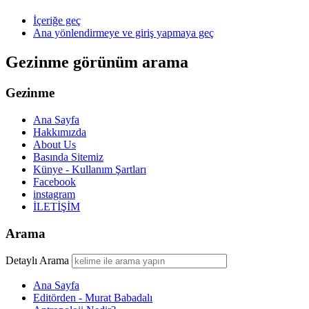
İçeriğe geç
Ana yönlendirmeye ve giriş yapmaya geç
Gezinme görünüm arama
Gezinme
Ana Sayfa
Hakkımızda
About Us
Basında Sitemiz
Künye - Kullanım Şartları
Facebook
instagram
İLETİŞİM
Arama
Detaylı Arama
Ana Sayfa
Editörden - Murat Babadalı