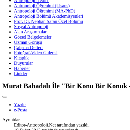
Antropoloji Nedir?
Antropoloji Öğrenimi (Lisans)
Antropoloji Öğrenimi (MA-PhD)
Antropoloji Bölümü Akademisyenleri
Prof. Dr. Nephan Saran Özel Bölümü
Sosyal Antropoloji
Alan Araştırmaları
Görsel Belgelemeler
Uzman Görüşü
Çalışma Defteri
Fotoğraf-Video Galerisi
Kitaplık
Duyurular
Haberler
Linkler
Murat Babadalı İle "Bir Konu Bir Konuk -
Yazdır
e-Posta
Ayrıntılar
Editor-Antropoloji.Net
tarafından yazıldı.