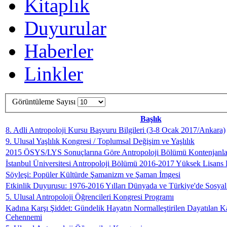
Kitaplık
Duyurular
Haberler
Linkler
Görüntüleme Sayısı
Başlık
8. Adli Antropoloji Kursu Başvuru Bilgileri (3-8 Ocak 2017/Ankara)
9. Ulusal Yaşlılık Kongresi / Toplumsal Değişim ve Yaşlılık
2015 ÖSYS/LYS Sonuçlarına Göre Antropoloji Bölümü Kontenjanla
İstanbul Üniversitesi Antropoloji Bölümü 2016-2017 Yüksek Lisan
Söyleşi: Popüler Kültürde Şamanizm ve Şaman İmgesi
Etkinlik Duyurusu: 1976-2016 Yılları Dünyada ve Türkiye'de Sosya
5. Ulusal Antropoloji Öğrencileri Kongresi Programı
Kadına Karşı Şiddet: Gündelik Hayatın Normalleştirilen Dayatılan 
Cehennemi