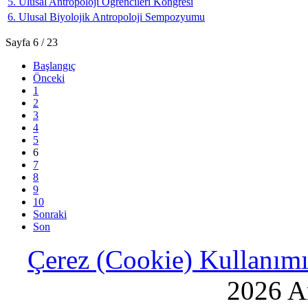
5. Ulusal Antropoloji Öğrencileri Kongresi
6. Ulusal Biyolojik Antropoloji Sempozyumu
Sayfa 6 / 23
Başlangıç
Önceki
1
2
3
4
5
6
7
8
9
10
Sonraki
Son
Çerez (Cookie) Kullanımı 
2026 An