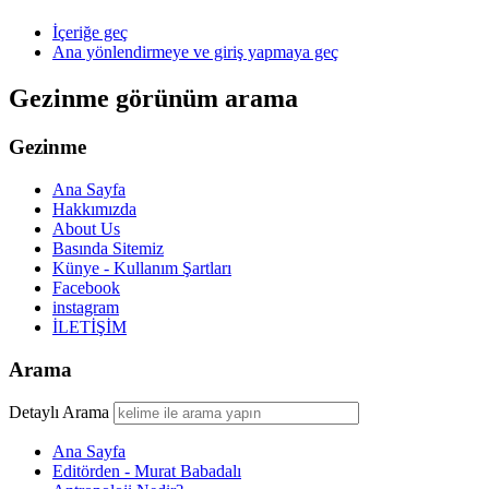
İçeriğe geç
Ana yönlendirmeye ve giriş yapmaya geç
Gezinme görünüm arama
Gezinme
Ana Sayfa
Hakkımızda
About Us
Basında Sitemiz
Künye - Kullanım Şartları
Facebook
instagram
İLETİŞİM
Arama
Detaylı Arama
Ana Sayfa
Editörden - Murat Babadalı