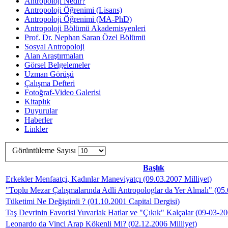
Antropoloji Nedir?
Antropoloji Öğrenimi (Lisans)
Antropoloji Öğrenimi (MA-PhD)
Antropoloji Bölümü Akademisyenleri
Prof. Dr. Nephan Saran Özel Bölümü
Sosyal Antropoloji
Alan Araştırmaları
Görsel Belgelemeler
Uzman Görüşü
Çalışma Defteri
Fotoğraf-Video Galerisi
Kitaplık
Duyurular
Haberler
Linkler
Görüntüleme Sayısı
Başlık
Erkekler Menfaatçi, Kadınlar Maneviyatçı (09.03.2007 Milliyet)
"Toplu Mezar Çalışmalarında Adli Antropologlar da Yer Almalı" (0
Tüketimi Ne Değiştirdi ? (01.10.2001 Capital Dergisi)
Taş Devrinin Favorisi Yuvarlak Hatlar ve "Çıkık" Kalçalar (09-03-20
Leonardo da Vinci Arap Kökenli Mi? (02.12.2006 Milliyet)