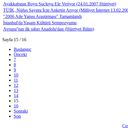
Ayakkabının Boyu Suçluyu Ele Veriyor (24.01.2007 Hürriyet)
TÜİK, Nüfus Sayımı İçin Anketör Arıyor (Milliyet İnternet 13.02.20
"2006 Aile Yapısı Araştırması" Tamamlandı
İstanbul'da Yaşam Kültürü Sempozyumu
Avrupa''nın ilk sığırı Anadolu'dan (Hürriyet Bilim)
Sayfa 15 / 16
Başlangıç
Önceki
7
8
9
10
11
12
13
14
15
16
Sonraki
Son
Çer