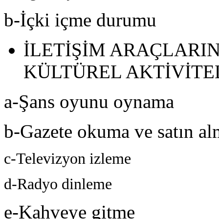
b-İçki içme durumu
İLETİŞİM ARAÇLARI
KÜLTÜREL AKTİVİTE
a-Şans oyunu oynama
b-Gazete okuma ve satın al
c-Televizyon izleme
d-Radyo dinleme
e-Kahveye gitme