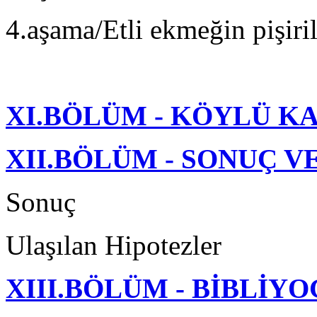
4.aşama/Etli ekmeğin pişiri
XI.BÖLÜM - KÖYLÜ KA
XII.BÖLÜM - SONUÇ V
Sonuç
Ulaşılan Hipotezler
XIII.BÖLÜM - BİBLİY