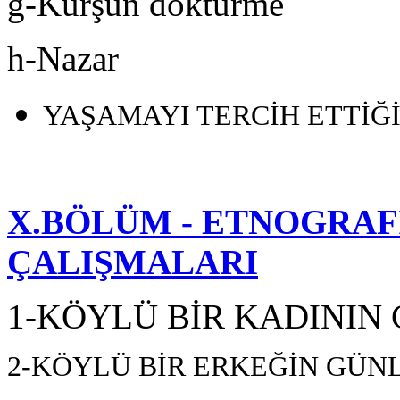
g-Kurşun döktürme
h-Nazar
YAŞAMAYI TERCİH ETTİĞ
X.BÖLÜM - ETNOGRA
ÇALIŞMALARI
1-KÖYLÜ BİR KADININ
2-KÖYLÜ BİR ERKEĞİN GÜN