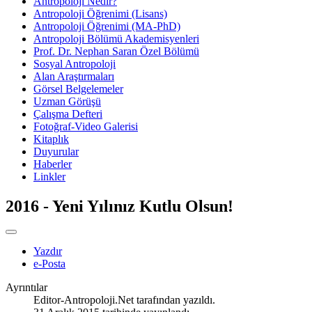
Antropoloji Nedir?
Antropoloji Öğrenimi (Lisans)
Antropoloji Öğrenimi (MA-PhD)
Antropoloji Bölümü Akademisyenleri
Prof. Dr. Nephan Saran Özel Bölümü
Sosyal Antropoloji
Alan Araştırmaları
Görsel Belgelemeler
Uzman Görüşü
Çalışma Defteri
Fotoğraf-Video Galerisi
Kitaplık
Duyurular
Haberler
Linkler
2016 - Yeni Yılınız Kutlu Olsun!
Yazdır
e-Posta
Ayrıntılar
Editor-Antropoloji.Net
tarafından yazıldı.