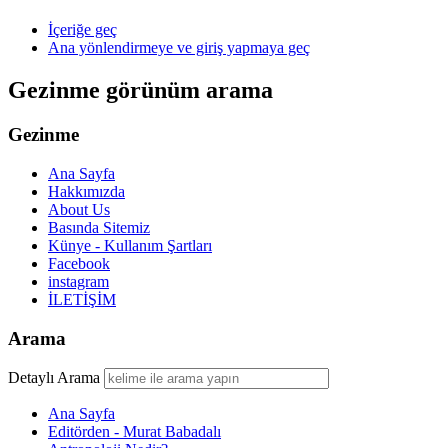
İçeriğe geç
Ana yönlendirmeye ve giriş yapmaya geç
Gezinme görünüm arama
Gezinme
Ana Sayfa
Hakkımızda
About Us
Basında Sitemiz
Künye - Kullanım Şartları
Facebook
instagram
İLETİŞİM
Arama
Detaylı Arama
Ana Sayfa
Editörden - Murat Babadalı