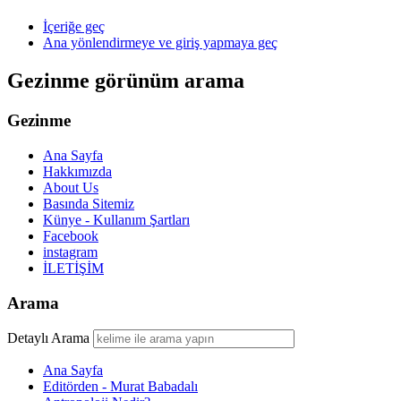
İçeriğe geç
Ana yönlendirmeye ve giriş yapmaya geç
Gezinme görünüm arama
Gezinme
Ana Sayfa
Hakkımızda
About Us
Basında Sitemiz
Künye - Kullanım Şartları
Facebook
instagram
İLETİŞİM
Arama
Detaylı Arama
Ana Sayfa
Editörden - Murat Babadalı