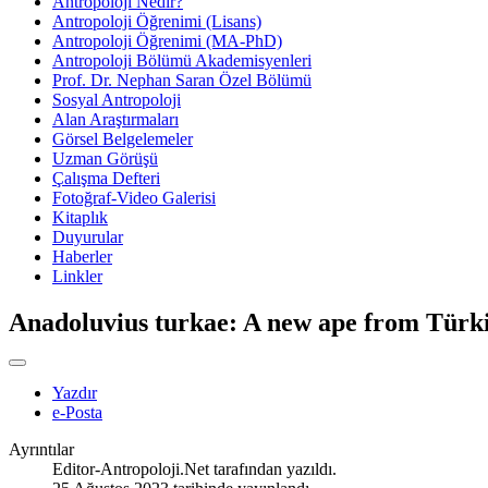
Antropoloji Nedir?
Antropoloji Öğrenimi (Lisans)
Antropoloji Öğrenimi (MA-PhD)
Antropoloji Bölümü Akademisyenleri
Prof. Dr. Nephan Saran Özel Bölümü
Sosyal Antropoloji
Alan Araştırmaları
Görsel Belgelemeler
Uzman Görüşü
Çalışma Defteri
Fotoğraf-Video Galerisi
Kitaplık
Duyurular
Haberler
Linkler
Anadoluvius turkae: A new ape from Türki
Yazdır
e-Posta
Ayrıntılar
Editor-Antropoloji.Net
tarafından yazıldı.