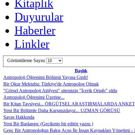
Kitaplık
Duyurular
Haberler
Linkler
Görüntüleme Sayısı
Başlık
Antropoloji Öğrenimi Bölümü Yayına Girdi!
Bir Okur Mektubu: Türkiye'de Antropolog Olmak
"Görsel Antropoloji Atölyesi" sitemizin "İçerik Ortağı" oldu
Antropoloji Öğrenimi Üzerine...
Bir Kitap Tavsiyesi... ÖRGÜTSEL ARAŞTIRMALARDA ANK
Yeni Bir Bölümle Daha Karşınızdayız... UZMAN GÖRÜŞÜ
Savaş Hakkında
Yeni Bir Başlangıç (Gecikmiş bir editör yazısı )
Genç Bir Antropoloğun Bakış Açısı İle İnsan Kaynakları Yönetimi - 