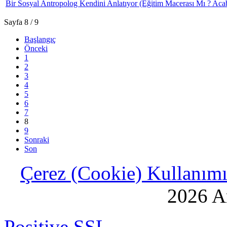
Bir Sosyal Antropolog Kendini Anlatıyor (Eğitim Macerası Mı ? Acab
Sayfa 8 / 9
Başlangıç
Önceki
1
2
3
4
5
6
7
8
9
Sonraki
Son
Çerez (Cookie) Kullanımı 
2026 An
Positive SSL