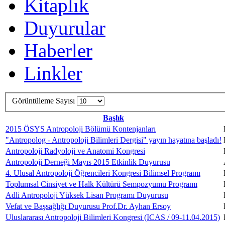
Kitaplık
Duyurular
Haberler
Linkler
Görüntüleme Sayısı
Başlık
2015 ÖSYS Antropoloji Bölümü Kontenjanları
"Antropolog - Antropoloji Bilimleri Dergisi" yayın hayatına başladı!
Antropoloji Radyoloji ve Anatomi Kongresi
Antropoloji Derneği Mayıs 2015 Etkinlik Duyurusu
4. Ulusal Antropoloji‬ Öğrencileri Kongresi Bilimsel Programı
Toplumsal Cinsiyet ve Halk Kültürü Sempozyumu Programı
Adli Antropoloji Yüksek Lisan Programı Duyurusu
Vefat ve Başsağlığı Duyurusu Prof.Dr. Ayhan Ersoy
Uluslararası Antropoloji Bilimleri Kongresi (ICAS / 09-11.04.2015)