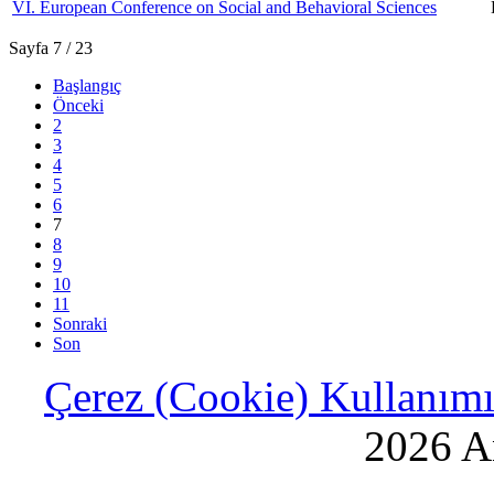
VI. European Conference on Social and Behavioral Sciences
Sayfa 7 / 23
Başlangıç
Önceki
2
3
4
5
6
7
8
9
10
11
Sonraki
Son
Çerez (Cookie) Kullanımı 
2026 An