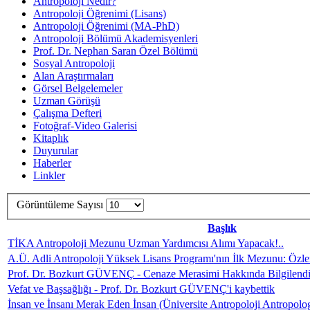
Antropoloji Nedir?
Antropoloji Öğrenimi (Lisans)
Antropoloji Öğrenimi (MA-PhD)
Antropoloji Bölümü Akademisyenleri
Prof. Dr. Nephan Saran Özel Bölümü
Sosyal Antropoloji
Alan Araştırmaları
Görsel Belgelemeler
Uzman Görüşü
Çalışma Defteri
Fotoğraf-Video Galerisi
Kitaplık
Duyurular
Haberler
Linkler
Görüntüleme Sayısı
Başlık
TİKA Antropoloji Mezunu Uzman Yardımcısı Alımı Yapacak!..
A.Ü. Adli Antropoloji Yüksek Lisans Programı'nın İlk Mezunu: Öz
Prof. Dr. Bozkurt GÜVENÇ - Cenaze Merasimi Hakkında Bilgilend
Vefat ve Başsağlığı - Prof. Dr. Bozkurt GÜVENÇ'i kaybettik
İnsan ve İnsanı Merak Eden İnsan (Üniversite Antropoloji Antropolo