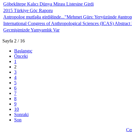
Göbeklitepe Kalıcı Dünya Mirası Listesine Girdi
2015 Türkiye Göç Raporu
Antropolog mutfağa girdiğinde..."Mehmet Gürs: Yeryüzünde ‪#‎antropolo
International Congress of Anthropological Sciences (ICAS) Abstract
Geçmişimizde Yamyamlık Var
Sayfa 2 / 16
Başlangıç
Önceki
1
2
3
4
5
6
7
8
9
10
Sonraki
Son
Çer