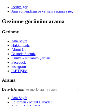
İçeriğe geç
Ana yönlendirmeye ve giriş yapmaya geç
Gezinme görünüm arama
Gezinme
Ana Sayfa
Hakkımızda
About Us
Basında Sitemiz
Künye - Kullanım Şartları
Facebook
instagram
İLETİŞİM
Arama
Detaylı Arama
Ana Sayfa
Editörden - Murat Babadalı