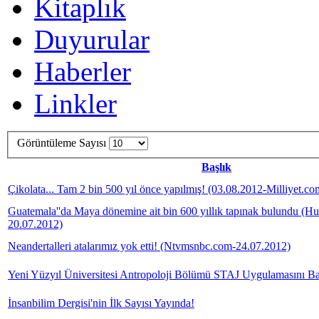
Kitaplık
Duyurular
Haberler
Linkler
Görüntüleme Sayısı
Başlık
Çikolata... Tam 2 bin 500 yıl önce yapılmış! (03.08.2012-Milliyet.com
Guatemala''da Maya dönemine ait bin 600 yıllık tapınak bulundu (Hur
20.07.2012)
Neandertalleri atalarımız yok etti! (Ntvmsnbc.com-24.07.2012)
Yeni Yüzyıl Üniversitesi Antropoloji Bölümü STAJ Uygulamasını Baş
İnsanbilim Dergisi'nin İlk Sayısı Yayında!