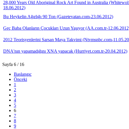
28,000 Years Old Aboriginal Rock Art Found in Australia (Whitewol
18.06.2012)
Bu Heykelin Ağırlığı 90 Ton (Gazetevatan.com-23.06.2012)
Geç Baba Olanların Çocukları Uzun Yaşıyor (AA.com.tr-12.06.2012
2012 Teorisyenlerini Sarsan Maya Takvimi (Ntvmsnbc.com-11.05.2
DNA'nın yapamadığını XNA yapacak (Hurriyet.com.tr-20.04.2012)
Sayfa 6 / 16
Başlangıç
Önceki
1
2
3
4
5
6
7
8
9